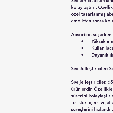
Sıvı emici absorbanl
kolaylaştırır. Özell
özel tasarlanmış ab
emdikten sonra kolay
Absorban seçerken ş
	•	Yüksek e
	•	Kullanıl
	•	Dayanıkl
Sıvı Jelleştiriciler:
Sıvı jelleştiriciler, 
ürünlerdir. Özellik
sürecini kolaylaştı
tesisleri için sıvı j
süreçlerini hızlandıra