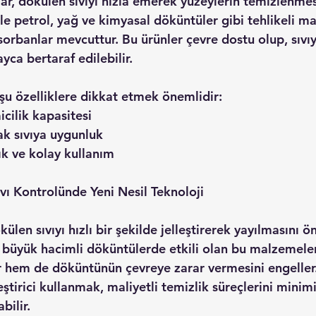
ar, dökülen sıvıyı hızla emerek yüzeylerin temizlenmes
ikle petrol, yağ ve kimyasal döküntüler gibi tehlikeli ma
sorbanlar mevcuttur. Bu ürünler çevre dostu olup, sıv
ca bertaraf edilebilir.
u özelliklere dikkat etmek önemlidir:
micilik kapasitesi
acak sıvıya uygunluk
ılık ve kolay kullanım
 Sıvı Kontrolünde Yeni Nesil Teknoloji
dökülen sıvıyı hızlı bir şekilde jelleştirerek yayılmasını ö
le büyük hacimli döküntülerde etkili olan bu malzemele
rır hem de döküntünün çevreye zarar vermesini engeller
elleştirici kullanmak, maliyetli temizlik süreçlerini minim
bilir.