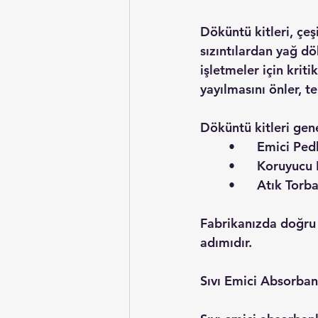
Döküntü kitleri, çeşi
sızıntılardan yağ dö
işletmeler için kriti
yayılmasını önler, t
Döküntü kitleri genel
	•	Emici Pe
	•	Koruyuc
	•	Atık To
Fabrikanızda doğru d
adımıdır.
Sıvı Emici Absorbanl