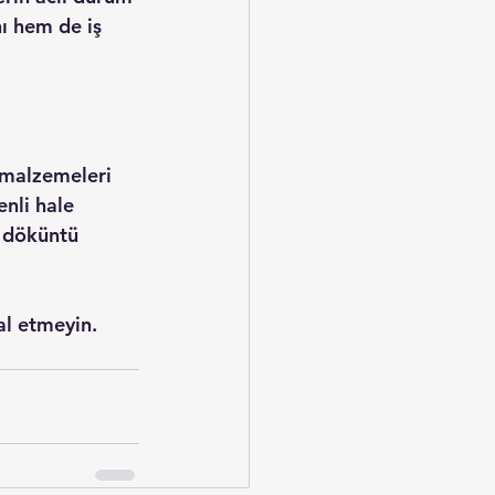
nı hem de iş 
 malzemeleri 
nli hale 
ğ döküntü 
al etmeyin. 