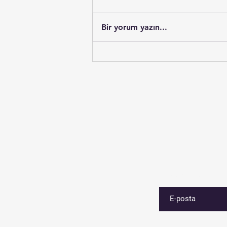
Bir yorum yazın...
Modern Çağın Görünmez
Kalkanı: Zeolit Detoksu ve
Sağlığa Faydaları
E-postanızı girin