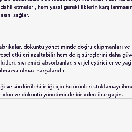
i dahil etmeleri, hem yasal gerekliliklerin karşılanması
asını sağlar.
 fabrikalar, döküntü yönetiminde doğru ekipmanları ve
sel etkileri azaltabilir hem de iş süreçlerini daha güve
kitleri, sıvı emici absorbanlar, sıvı jelleştiriciler ve ya
olmazsa olmaz parçalarıdır.
ği ve sürdürülebilirliği için bu ürünleri stoklamayı ihm
r olun ve döküntü yönetiminde bir adım öne geçin.