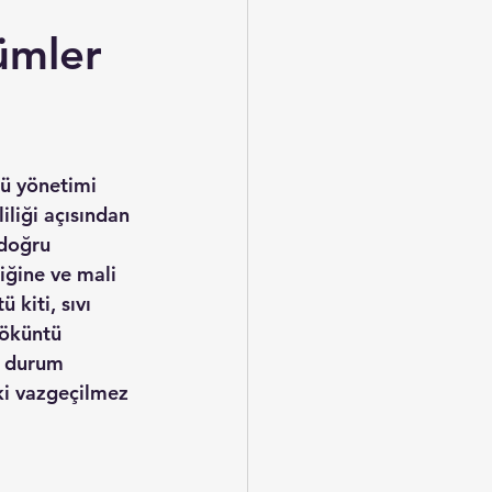
ümler
tü yönetimi 
liği açısından 
 doğru 
iğine ve mali 
 kiti, sıvı 
döküntü 
l durum 
ki vazgeçilmez 