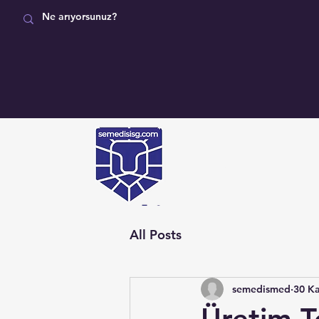
MAĞAZA
All Posts
semedismed
30 K
Üretim Te