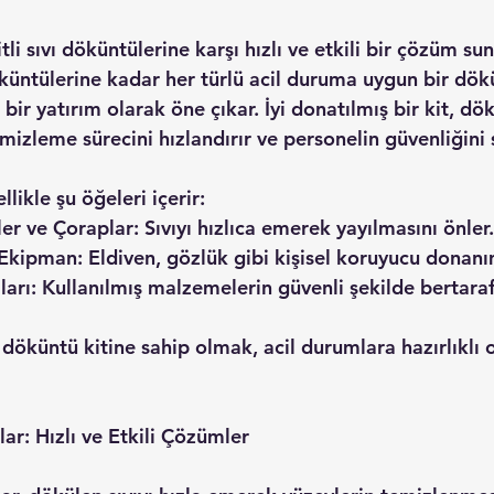
tli sıvı döküntülerine karşı hızlı ve etkili bir çözüm su
küntülerine kadar her türlü acil duruma uygun bir dökü
k bir yatırım olarak öne çıkar. İyi donatılmış bir kit, dö
emizleme sürecini hızlandırır ve personelin güvenliğini 
likle şu öğeleri içerir:
dler ve Çoraplar: Sıvıyı hızlıca emerek yayılmasını önler.
u Ekipman: Eldiven, gözlük gibi kişisel koruyucu donanı
rbaları: Kullanılmış malzemelerin güvenli şekilde bertaraf
öküntü kitine sahip olmak, acil durumlara hazırlıklı o
ar: Hızlı ve Etkili Çözümler