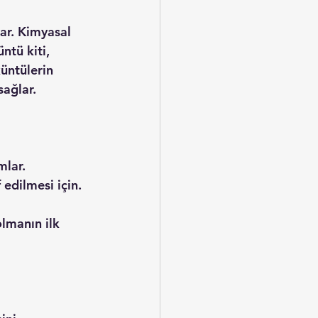
nar. Kimyasal 
ntü kiti, 
küntülerin 
sağlar.
mlar.
 edilmesi için.
lmanın ilk 