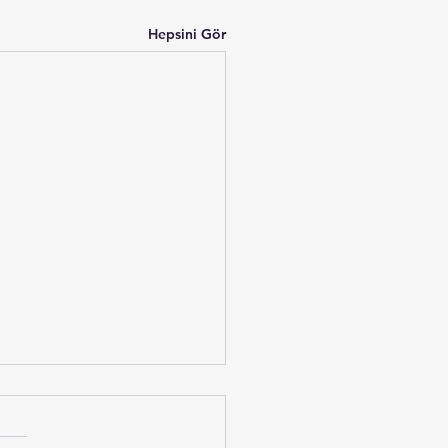
Hepsini Gör
nın Gizli Temizleyicisi:
it Mineralinin İnsan
dundaki Şaşırtıcı