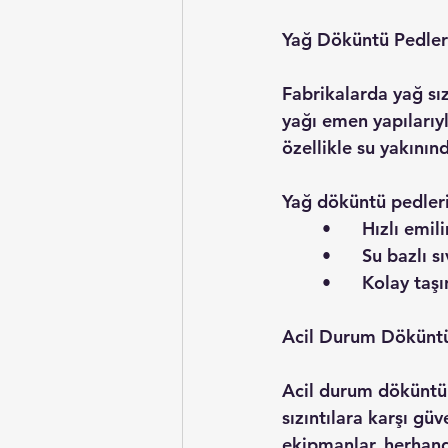
Yağ Döküntü Pedler
Fabrikalarda yağ sız
yağı emen yapılarıyl
özellikle su yakının
Yağ döküntü pedleri 
	•	Hızlı em
	•	Su bazlı 
	•	Kolay taş
Acil Durum Döküntü
Acil durum döküntü k
sızıntılara karşı güv
ekipmanlar, herhang