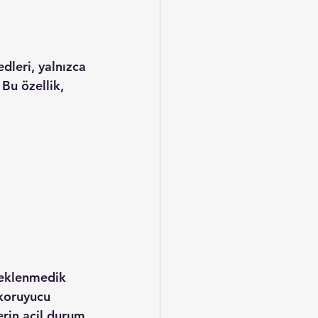
dleri, yalnızca 
Bu özellik, 
beklenmedik 
 koruyucu 
rin acil durum 