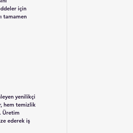
ini 
ddeler için 
ıyı tamamen 
nleyen yenilikçi 
r, hem temizlik 
. Üretim 
ize ederek iş 