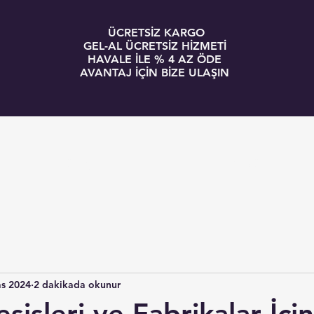
ÜCRETSİZ KARGO
GEL-AL ÜCRETSİZ HİZMETİ
HAVALE İLE % 4 AZ ÖDE
AVANTAJ İÇİN BİZE ULAŞIN
GİRİŞ
BLOG
as 2024
2 dakikada okunur
sisleri ve Fabrikalar İçin