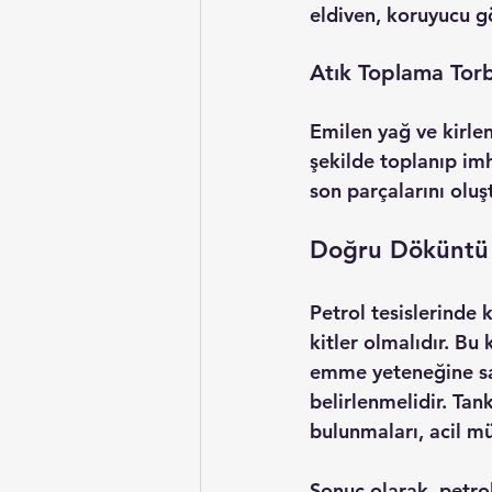
eldiven, koruyucu g
Atık Toplama Tor
Emilen yağ ve kirle
şekilde toplanıp imh
son parçalarını oluş
Doğru Döküntü 
Petrol tesislerinde k
kitler olmalıdır. Bu 
emme yeteneğine sah
belirlenmelidir. Tan
bulunmaları, acil mü
Sonuç olarak, petrol