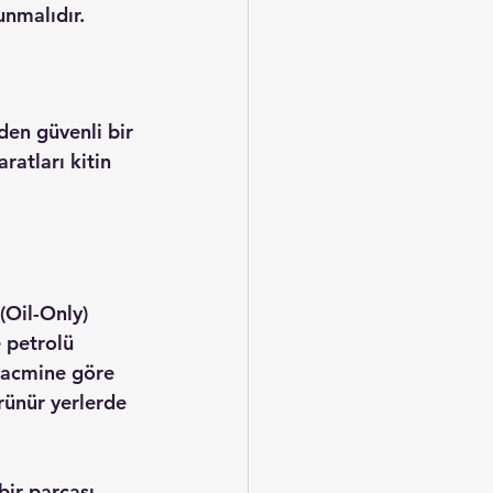
unmalıdır.
en güvenli bir 
ratları kitin 
 (Oil-Only) 
e petrolü 
hacmine göre 
rünür yerlerde 
ir parçası 