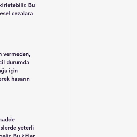
irletebilir. Bu 
esel cezalara 
in vermeden, 
acil durumda 
ğu için 
rek hasarın 
 madde 
slerde yeterli 
lir. Bu kitler, 