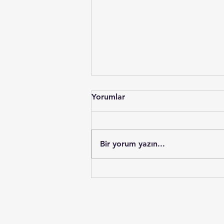
Yorumlar
Bir yorum yazın...
Modern Çağın Görünmez
Kalkanı: Zeolit Detoksu ve
Sağlığa Faydaları