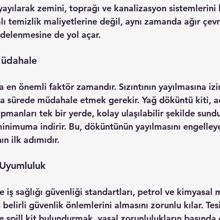
a yayılarak zemini, toprağı ve kanalizasyon sistemlerini k
ı temizlik maliyetlerine değil, aynı zamanda ağır çevr
zedelenmesine de yol açar.
 Müdahale
a en önemli faktör zamandır. Sızıntının yayılmasına iz
a sürede müdahale etmek gerekir. 
Yağ döküntü kiti
, 
pmanları tek bir yerde, kolay ulaşılabilir şekilde sundu
inimuma indirir. Bu, döküntünün yayılmasını engelleye
n ilk adımıdır.
 Uyumluluk
 iş sağlığı güvenliği standartları, petrol ve kimyasal
belirli güvenlik önlemlerini almasını zorunlu kılar. Tesi
e 
spill kit
 bulundurmak, yasal zorunlulukların başında ge