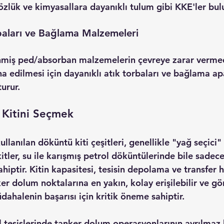
özlük ve kimyasallara dayanıklı tulum gibi KKE'ler bul
baları ve Bağlama Malzemeleri
nmiş ped/absorban malzemelerin çevreye zarar vermed
a edilmesi için dayanıklı atık torbaları ve bağlama apa
turur.
Kitini Seçmek
ullanılan 
döküntü kiti
 çeşitleri, genellikle "yağ seçici"
kitler, su ile karışmış petrol döküntülerinde bile sadec
iptir. Kitin kapasitesi, tesisin depolama ve transfer 
ker dolum noktalarına en yakın, kolay erişilebilir ve gö
dahalenin başarısı için kritik öneme sahiptir.
 tesislerinde tanker dolum operasyonlarının ayrılmaz b