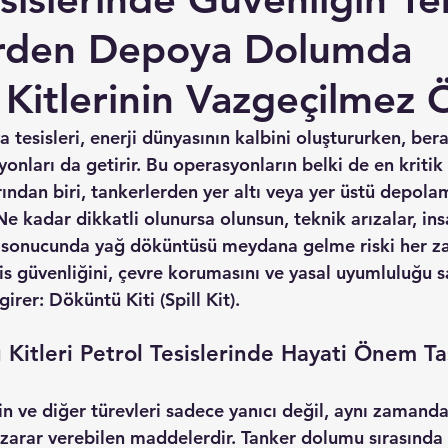
erden Depoya Dolumda
Kitlerinin Vazgeçilmez
 tesisleri, enerji dünyasının kalbini oluştururken, ber
yonları da getirir. Bu operasyonların belki de en kritik
ından biri, tankerlerden yer altı veya yer üstü depola
Ne kadar dikkatli olunursa olunsun, teknik arızalar, ins
 sonucunda 
yağ döküntüsü
 meydana gelme riski her za
sis güvenliğini, çevre korumasını ve yasal uyumluluğu 
irer: 
Döküntü Kiti (Spill Kit)
.
itleri Petrol Tesislerinde Hayati Önem Ta
n ve diğer türevleri sadece yanıcı değil, aynı zamanda
zarar verebilen maddelerdir. Tanker dolumu sırasında 