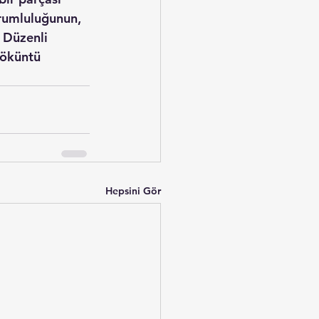
orumluluğunun, 
 Düzenli 
döküntü 
Hepsini Gör