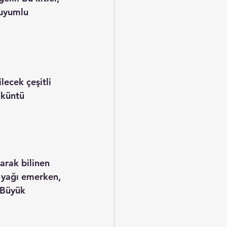
 uyumlu 
lecek çeşitli 
küntü 
larak bilinen 
 yağı emerken, 
 Büyük 