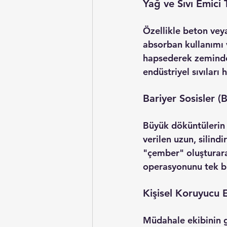
Yağ ve Sıvı Emici
Özellikle beton vey
absorban
 kullanımı
hapsederek zeminden
endüstriyel sıvıları 
Bariyer Sosisler (
Büyük döküntülerin 
verilen uzun, silindi
"çember" oluşturarak
operasyonunu tek bi
Kişisel Koruyucu
Müdahale ekibinin g