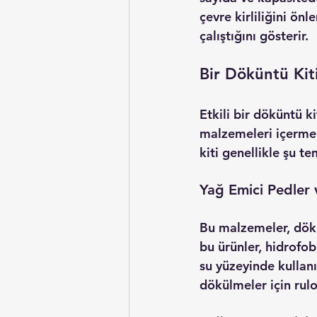
çevre kirliliğini ön
çalıştığını gösterir.
Bir Döküntü Kit
Etkili bir döküntü ki
malzemeleri içermeli
kiti
 genellikle şu te
Yağ Emici Pedler 
Bu malzemeler, dökül
bu ürünler, hidrofo
su yüzeyinde kullan
dökülmeler için rulo