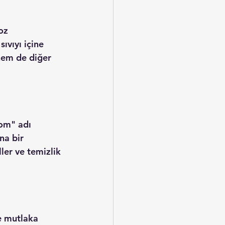
oz 
ıvıyı içine 
hem de diğer 
om" adı 
na bir 
ler ve temizlik 
e mutlaka 