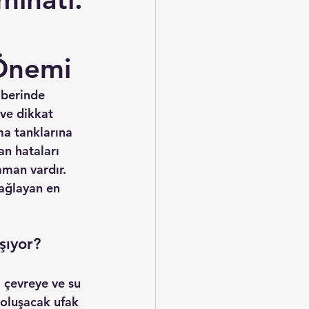
 Önemi
aberinde 
 ve dikkat 
ma tanklarına 
an hataları 
man vardır. 
sağlayan en 
şıyor?
 çevreye ve su 
oluşacak ufak 