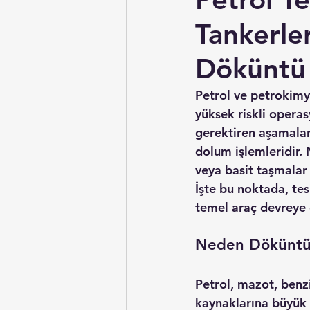
Tankerl
Döküntü 
Petrol ve petrokimya
yüksek riskli operas
gerektiren aşamalar
dolum işlemleridir. 
veya basit taşmalar
İşte bu noktada, te
temel araç devreye g
Neden Döküntü K
Petrol, mazot, benzi
kaynaklarına büyük 