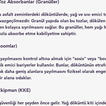
 Toz Absorbanlar (Granüller)
a asfalt zeminlerdeki döküntülerde, 
yağ ve sıvı emici t
 vazgeçilmezdir. Granül yapıda olan bu tozlar, dökülen s
 kolayca sıyrılmasını sağlar. Bu granüller, hem yağı 
hızla absorbe etme kabiliyetine sahiptir.
Boomlar)
yayılmasını kontrol altına almak için "sosis" veya "bo
rik emici bariyerler kullanılır. Bunlar, döküntünün etrafı
 daha geniş alanlara yayılmasını fiziksel olarak engel
r alana odaklar.
 Ekipman (KKE)
üvenliği her şeyden önce gelir. 
Yağ döküntü kiti
 içind