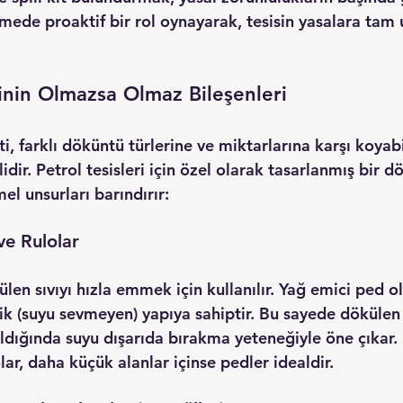
lemede proaktif bir rol oynayarak, tesisin yasalara tam
inin Olmazsa Olmaz Bileşenleri
ti, farklı döküntü türlerine ve miktarlarına karşı koyabi
dir. Petrol tesisleri için özel olarak tasarlanmış bir 
dö
mel unsurları barındırır:
ve Rulolar
en sıvıyı hızla emmek için kullanılır. 
Yağ emici ped
 o
bik (suyu sevmeyen) yapıya sahiptir. Bu sayede dökülen
ıldığında suyu dışarıda bırakma yeteneğiyle öne çıkar.
lar, daha küçük alanlar içinse pedler idealdir.