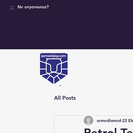
MAĞAZA
All Posts
semedismed
22 Ek
Petrol Te