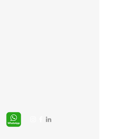
Mail:
semedismed@gmail.com
info@semedis.com
Bilgi Sayfaları
Gizlilik Politikası
İptal ve İade şartları
Ürün Teslimat Koşulları
Mesafeli Satış Sözleşmesi
Ödeme Yöntemleri
Whatsapp:
+90 (537) 254 0115