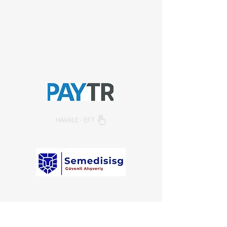
E-posta:
info@semedis.com
sefa.kazan@hs01.kep.tr
© 2026, Sempazar-
Semedisisg
tüm hakları
saklıdır.