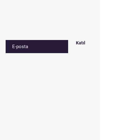
Listemize
kaydolun
Özel fırsatlar ve indirimler için kaydolun
E-postanızı girin
Katıl
İletişim
Çınar mah. 842. sokak No:28/3
Bağcılar/İstanbul
Depo: Çakmak mah. Tavukçuyolu cd.
Gençtürk sk. No:1/A Ümraniye/İstanbul
Tel:
0212 435 48 58
+90 537 254 01 15