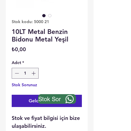
Stok kodu: 5000 21
10LT Metal Benzin
Bidonu Metal Yeşil
Fiyat
₺0,00
Adet
*
Stok Sorunuz
Stok Sor
Geldiğinde Bildir
Stok ve fiyat bilgisi için bize
ulaşabilirsiniz.