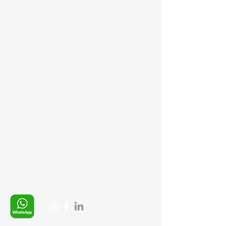
+90 537 254 01 15
Mail:
semedismed@gmail.com
info@semedis.com
Bilgi Sayfaları
Gizlilik Politikası
İptal ve İade şartları
Ürün Teslimat Koşulları
Mesafeli Satış Sözleşmesi
Ödeme Yöntemleri