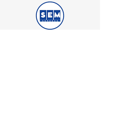
Semedis Medikal İş Güvenliği Ticaret
iştirakidir.