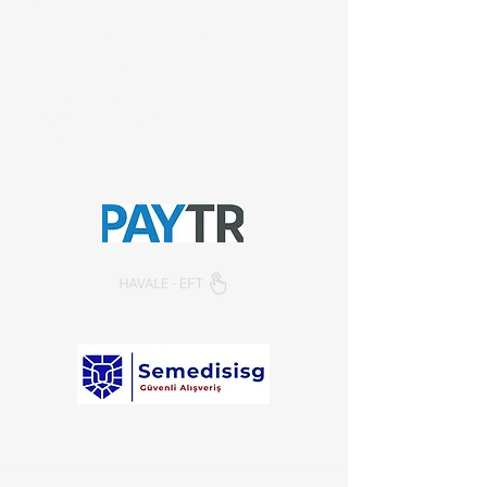
Whatsapp:
+90 (537) 254 0115
E-posta:
info@semedis.com
sefa.kazan@hs01.kep.tr
© 2026, Sempazar-
Semedisisg
tüm hakları
saklıdır.