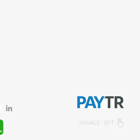
 mah. 842. sokak No:28/3
Gizlilik Politikası
ar/İstanbul
İptal ve İade şartları
 Çakmak mah. Tavukçuyolu
ençtürk sk. No:1/A
Ürün Teslimat Koşulları
iye/İstanbul
Mesafeli Satış Sözleşmesi
0212 435 48 58
Ödeme Yöntemleri
537 254 01 15
© 2026, Sempazar-
Semedisisg
tüm hakları
semedismed@gmail.com
saklıdır.
semedis.com