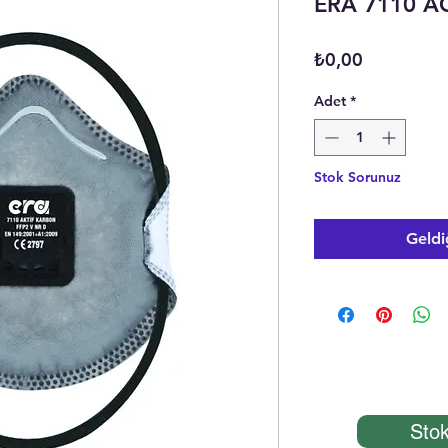
ERA 7110 A
Fiyat
₺0,00
Adet
*
Stok Sorunuz
Geldi
Stok