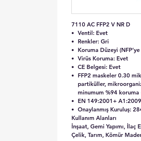
7110 AC FFP2 V NR D
Ventil:
Evet
Renkler:
Gri
Koruma Düzeyi (NFP’ye 
Virüs Koruma:
Evet
CE Belgesi:
Evet
FFP2 maskeler 0.30 mik
partiküller, mikroorgani
minumum %94 koruma s
EN 149:2001+ A1:2009 
Onaylanmış Kuruluş: 28
Kullanım Alanları
İnşaat, Gemi Yapımı, İlaç 
Çelik, Tarım, Kömür Maden