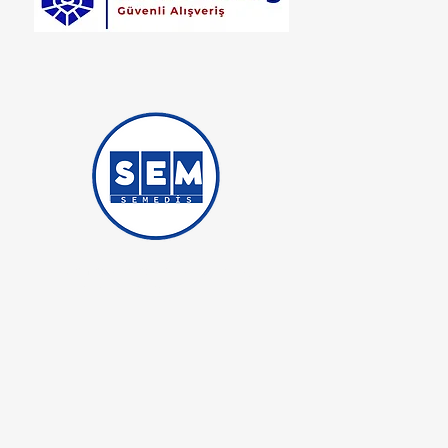
Semedis Medikal İş Güvenliği
Ticaret iştirakidir.