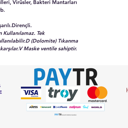
leri, Virüsler, Bakteri Mantarları
vb.
arılı.Dirençli.
 Kullanılamaz. Tek
lanılabilir.
D
(Dolomite) Tıkanma
karşılar.
V
Maske ventile sahiptir.
4
E