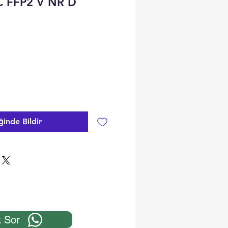
C FFP2 V NR D
ğinde Bildir
 Sor