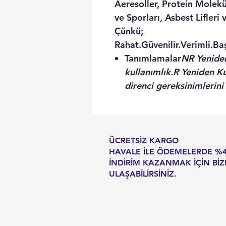
Aeresoller, Protein Molekül
ve Sporları, Asbest Lifleri 
Çünkü;
Rahat.Güvenilir.Verimli.Baş
Tanımlamalar
NR
Yeniden
kullanımlık.
R
Yeniden Kul
direnci gereksinimlerini 
ÜCRETSİZ KARGO
HAVALE İLE ÖDEMELERDE %
İNDİRİM KAZANMAK İÇİN BİZ
ULAŞABİLİRSİNİZ.