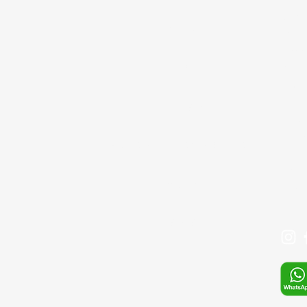
Çınar
GİRİŞ
Bağcıl
Depo:
cd. G
BLOG
Ümran
İLETİŞİM
Tel: 
+90 
SIKÇA SORULAN SORULAR
Mail:
Mağaza
info@
S.S.S