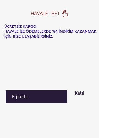
ÜCRETSİZ KARGO
HAVALE İLE ÖDEMELERDE %4 İNDİRİM KAZANMAK
İÇİN BİZE ULAŞABİLİRSİNİZ.
Listemize
kaydolun
Özel fırsatlar ve indirimler için kaydolun
E-postanızı girin
Katıl
İletişim