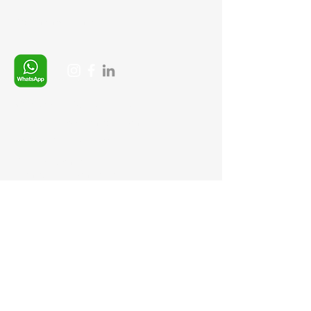
Ödeme Yöntemleri
Whatsapp:
+90 (537) 254 0115
E-posta:
info@semedis.com
sefa.kazan@hs01.kep.tr
© 2026, Sempazar-
Semedisisg
tüm hakları
saklıdır.