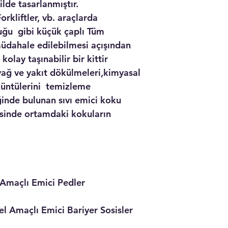
lde tasarlanmıştır.
liftler, vb. araçlarda
uğu gibi küçük çaplı Tüm
müdahale edilebilmesi açışından
olay taşınabilir bir kittir
ğ ve yakıt dökülmeleri,kimyasal
küntülerini temizleme
iğinde bulunan sıvı emici koku
esinde ortamdaki kokuların
enel Amaçlı Emici Pedler
el Amaçlı Emici Bariyer Sosisler