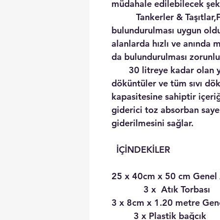
müdahale edilebilecek şeki
Tankerler & Taşıtlar,Fork
bulundurulması uygun old
alanlarda hızlı ve anında 
da bulundurulması zorunlu k
30 litreye kadar olan ya
döküntüler ve tüm sıvı dö
kapasitesine sahiptir içer
giderici toz absorban say
giderilmesini sağlar.
İÇİNDEKİLER
25 x 40cm x 50 cm G
3 x Atık Torbası
3 x 8cm x 1.20 metre Gen
3 x Plastik bağcık