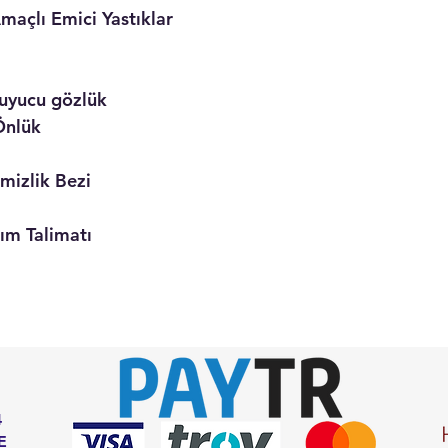
nel Amaçlı Emici Yastıklar
oş
 Saplı Koruyucu gözlük
nlük
ruyucu Eldiven
izlik Bezi
ş &Kazıyıcı
 Talimatı
lunum Maskesi
4
E