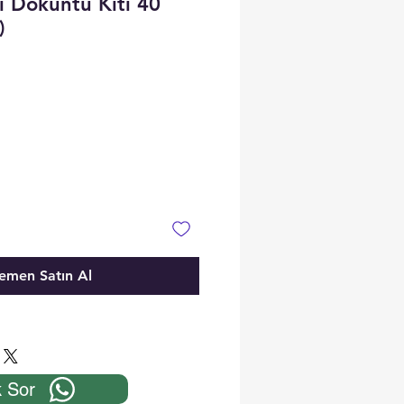
 Döküntü Kiti 40
)
emen Satın Al
 Sor