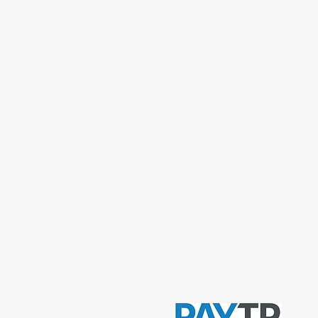
tişim
Bilgi Sayfaları
 mah. 842. sokak No:28/3
Gizlilik Politikası
ar/İstanbul
İptal ve İade şartları
 Çakmak mah. Tavukçuyolu
ençtürk sk. No:1/A
Ürün Teslimat Koşulları
iye/İstanbul
Mesafeli Satış Sözleşmesi
0212 435 48 58
Ödeme Yöntemleri
537 254 01 15
© 2026, Sempazar-
Semedisisg
tüm hakları
semedismed@gmail.com
saklıdır.
semedis.com