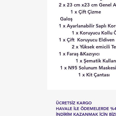
2 x 23 cm x23 cm Ge
1 x Çift Çizme
Gal
1 x Ayarlanabilir
1 x Koruyucu Kollu Ö
1 x Çift Ko
2 x Yüksek emicili Tem
1 x Fara
1 x Şematik Kullanım
1 x N95 So
1 x Kit Çantası
ÜCRETSİZ KARGO
HAVALE İLE ÖDEMELERDE %
İNDİRİM KAZANMAK İÇİN BİZ