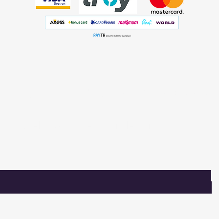
Listemize
kaydolun
Özel fırsatlar ve indirimler için kaydolun