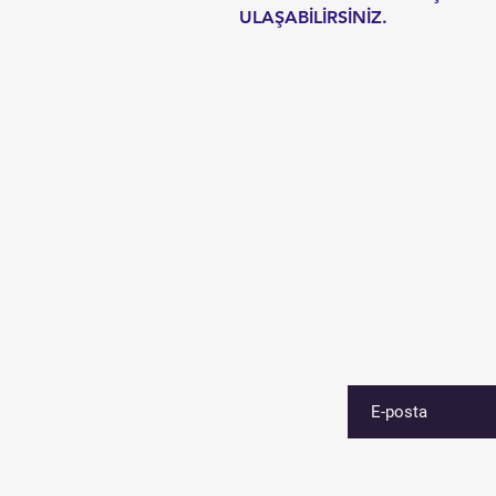
ULAŞABİLİRSİNİZ.
E-postanızı girin