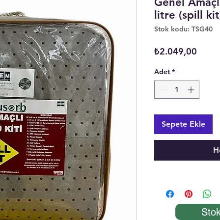
Genel Amaçlı
litre (spill kit
Stok kodu: TSG40
Fiyat
₺2.049,00
Adet
*
Sepete Ekle
H
Stok