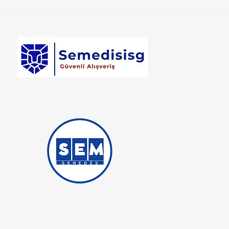
Semedis Medikal İş Güvenliği
Ticaret iştirakidir.