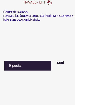
ÜCRETSİZ KARGO
HAVALE İLE ÖDEMELERDE %4 İNDİRİM KAZANMAK
İÇİN BİZE ULAŞABİLİRSİNİZ.
Listemize
kaydolun
Özel fırsatlar ve indirimler için kaydolun
E-postanızı girin
Katıl
İletişim
Çınar mah. 842. sokak No:28/3
Bağcılar/İstanbul