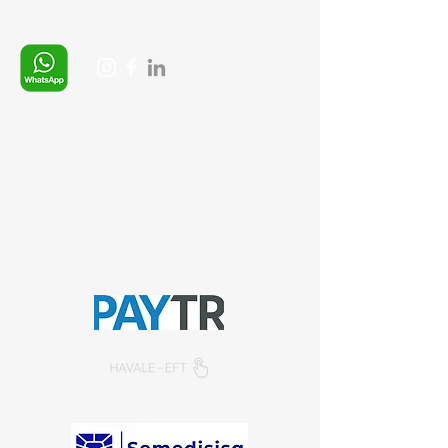
Whatsapp:
+90 (537) 254 0115
E-posta:
info@semedis.com
sefa.kazan@hs01.kep.tr
© 2026, Sempazar-
Semedisisg
tüm hakları
saklıdır.