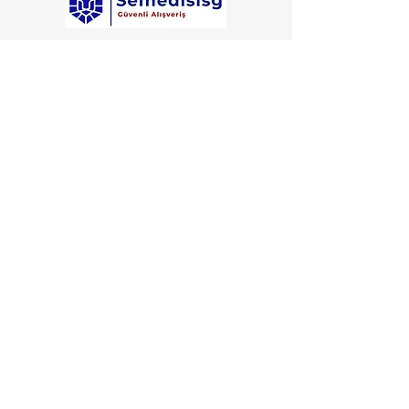
Semedis Medikal İş Güvenliği Ticaret
iştirakidir.