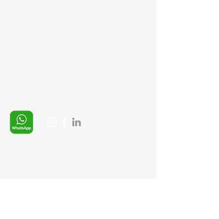
Gizlilik Politikası
İptal ve İade şartları
Ürün Teslimat Koşulları
Mesafeli Satış Sözleşmesi
Ödeme Yöntemleri
Whatsapp:
+90 (537) 254 0115
E-posta:
info@semedis.com
sefa.kazan@hs01.kep.tr
© 2026, Sempazar-
Semedisisg
tüm hakları
saklıdır.