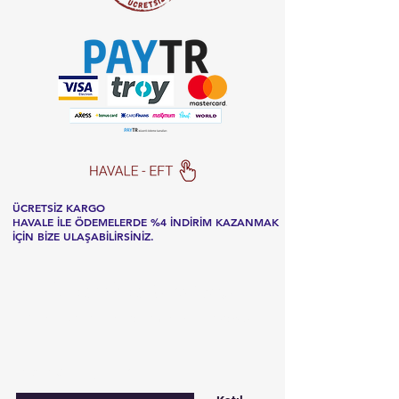
ÜCRETSİZ KARGO
HAVALE İLE ÖDEMELERDE %4 İNDİRİM KAZANMAK
İÇİN BİZE ULAŞABİLİRSİNİZ.
Listemize
kaydolun
Özel fırsatlar ve indirimler için kaydolun
E-postanızı girin