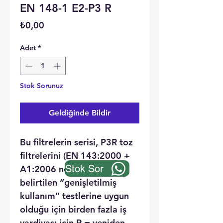
EN 148-1 E2-P3 R
Fiyat
₺0,00
Adet
*
Stok Sorunuz
Geldiğinde Bildir
Bu filtrelerin serisi, P3R toz
filtrelerini (EN 143:2000 +
Stok Sor
A1:2006 normunda
belirtilen “genişletilmiş
kullanım” testlerine uygun
olduğu için birden fazla iş
vardiyası için R = yeniden