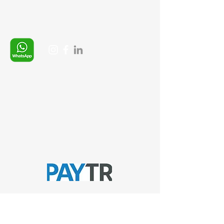
Ödeme Yöntemleri
Whatsapp:
+90 (537) 254 0115
E-posta:
info@semedis.com
sefa.kazan@hs01.kep.tr
© 2026, Sempazar-
Semedisisg
tüm hakları
saklıdır.