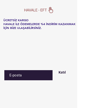
ÜCRETSİZ KARGO
HAVALE İLE ÖDEMELERDE %4 İNDİRİM KAZANMAK
İÇİN BİZE ULAŞABİLİRSİNİZ.
Listemize
kaydolun
Özel fırsatlar ve indirimler için kaydolun
E-postanızı girin
Katıl
İletişim