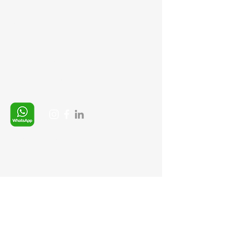
Gizlilik Politikası
İptal ve İade şartları
Ürün Teslimat Koşulları
Mesafeli Satış Sözleşmesi
Ödeme Yöntemleri
Whatsapp:
+90 (537) 254 0115
E-posta:
info@semedis.com
sefa.kazan@hs01.kep.tr
© 2026, Sempazar-
Semedisisg
tüm hakları
saklıdır.