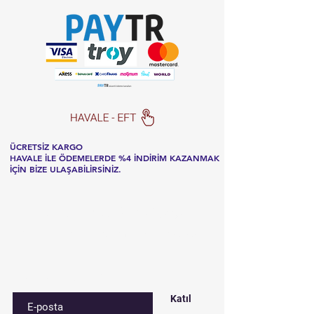
ÜCRETSİZ KARGO
HAVALE İLE ÖDEMELERDE %4 İNDİRİM KAZANMAK
İÇİN BİZE ULAŞABİLİRSİNİZ.
Listemize
kaydolun
Özel fırsatlar ve indirimler için kaydolun
E-postanızı girin
Katıl