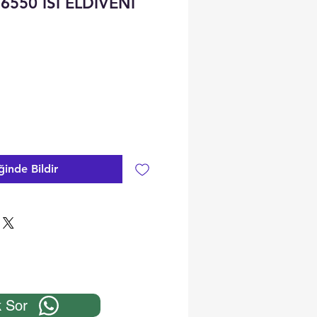
6550 ISI ELDİVENİ
ğinde Bildir
 Sor