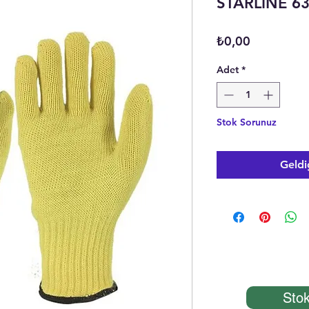
STARLİNE 63
Fiyat
₺0,00
Adet
*
Stok Sorunuz
Geldi
Stok