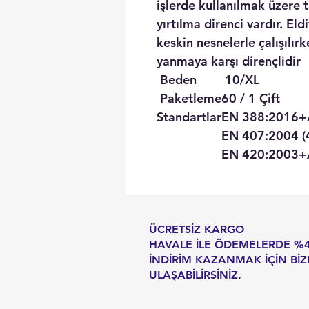
işlerde kullanılmak üzere 
yırtılma direnci vardır. El
keskin nesnelerle çalışılırk
yanmaya karşı dirençlidir
Beden
10/XL
Paketleme
60 / 1 Çift
Standartlar
EN 388:2016+
EN 407:2004 
EN 420:2003+
ÜCRETSİZ KARGO
HAVALE İLE ÖDEMELERDE %
İNDİRİM KAZANMAK İÇİN BİZ
ULAŞABİLİRSİNİZ.