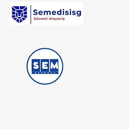
Semedis Medikal İş Güvenliği
Ticaret iştirakidir.