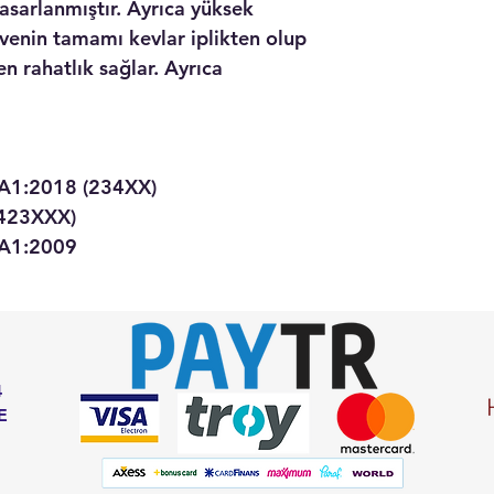
tasarlanmıştır. Ayrıca yüksek
divenin tamamı kevlar iplikten olup
en rahatlık sağlar. Ayrıca
A1:2018 (234XX)
(423XXX)
A1:2009
4
E