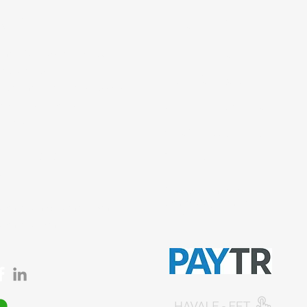
tişim
Bilgi Sayfaları
 mah. 842. sokak No:28/3
Gizlilik Politikası
ar/İstanbul
İptal ve İade şartları
 Çakmak mah. Tavukçuyolu
ençtürk sk. No:1/A
Ürün Teslimat Koşulları
iye/İstanbul
Mesafeli Satış Sözleşmesi
0212 435 48 58
Ödeme Yöntemleri
537 254 01 15
© 2026, Sempazar-
Semedisisg
tüm hakları
semedismed@gmail.com
saklıdır.
semedis.com