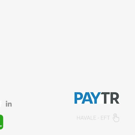
 mah. 842. sokak No:28/3
Gizlilik Politikası
ar/İstanbul
İptal ve İade şartları
 Çakmak mah. Tavukçuyolu
ençtürk sk. No:1/A
Ürün Teslimat Koşulları
iye/İstanbul
Mesafeli Satış Sözleşmesi
0212 435 48 58
Ödeme Yöntemleri
537 254 01 15
© 2026, Sempazar-
Semedisisg
tüm hakları
semedismed@gmail.com
saklıdır.
semedis.com