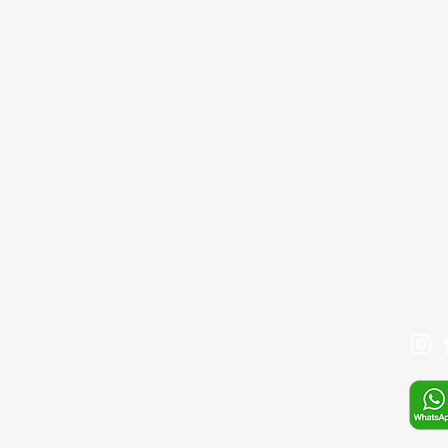
Çınar
GİRİŞ
Bağcıl
Depo:
cd. G
BLOG
Ümran
İLETİŞİM
Tel: 
+90 
SIKÇA SORULAN SORULAR
Mail:
Mağaza
info@
S.S.S