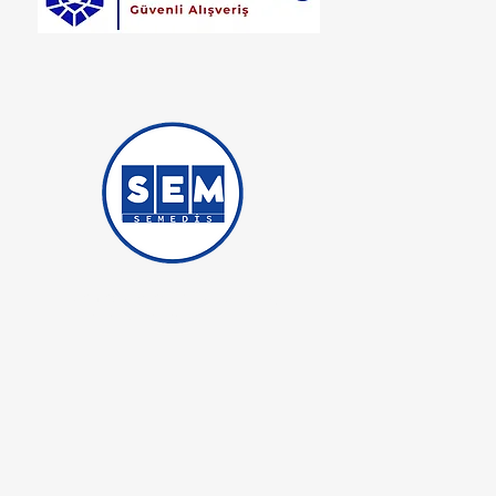
Semedis Medikal İş Güvenliği
Ticaret iştirakidir.