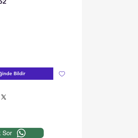
62
ğinde Bildir
 Sor