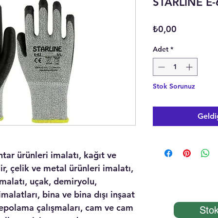
STARLİNE E-
Fiyat
₺0,00
Adet
*
Stok Sorunuz
Geldi
tar ürünleri imalatı, kağıt ve
r, çelik ve metal ürünleri imalatı,
malatı, uçak, demiryolu,
malatları, bina ve bina dışı inşaat
 depolama çalışmaları, cam ve cam
Stok