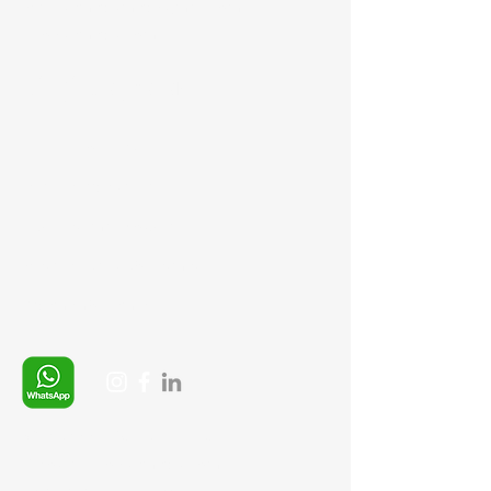
Mail:
semedismed@gmail.com
info@semedis.com
Bilgi Sayfaları
Gizlilik Politikası
İptal ve İade şartları
Ürün Teslimat Koşulları
Mesafeli Satış Sözleşmesi
Ödeme Yöntemleri
Whatsapp:
+90 (537) 254 0115
E-posta:
info@semedis.com