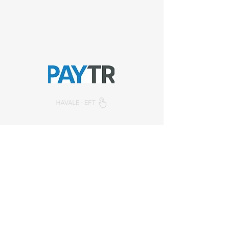
sefa.kazan@hs01.kep.tr
© 2026, Sempazar-
Semedisisg
tüm hakları
saklıdır.