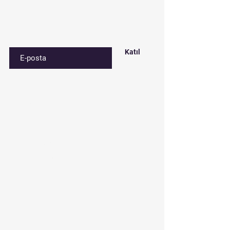
Özel fırsatlar ve indirimler için kaydolun
E-postanızı girin
Katıl
İletişim
Çınar mah. 842. sokak No:28/3
Bağcılar/İstanbul
Depo: Çakmak mah. Tavukçuyolu cd.
Gençtürk sk. No:1/A Ümraniye/İstanbul
Tel:
0212 435 48 58
+90 537 254 01 15