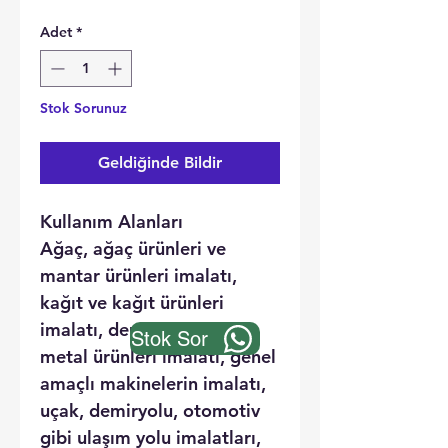
Adet
*
Stok Sorunuz
Geldiğinde Bildir
Kullanım Alanları
Ağaç, ağaç ürünleri ve
mantar ürünleri imalatı,
kağıt ve kağıt ürünleri
imalatı, demir, çelik ve
Stok Sor
metal ürünleri imalatı, genel
amaçlı makinelerin imalatı,
uçak, demiryolu, otomotiv
gibi ulaşım yolu imalatları,