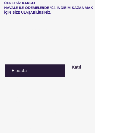
ÜCRETSİZ KARGO
HAVALE İLE ÖDEMELERDE %4 İNDİRİM KAZANMAK
İÇİN BİZE ULAŞABİLİRSİNİZ.
Listemize
kaydolun
Özel fırsatlar ve indirimler için kaydolun
E-postanızı girin
Katıl
İletişim
Çınar mah. 842. sokak No:28/3
Bağcılar/İstanbul
Depo: Çakmak mah. Tavukçuyolu cd.