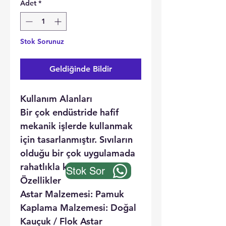
Adet
*
Stok Sorunuz
Geldiğinde Bildir
Kullanım Alanları
Bir çok endüstride hafif
mekanik işlerde kullanmak
için tasarlanmıştır. Sıvıların
olduğu bir çok uygulamada
rahatlıkla kullanılabilir.
Stok Sor
Özellikler
Astar Malzemesi:
Pamuk
Kaplama Malzemesi:
Doğal
Kauçuk / Flok Astar