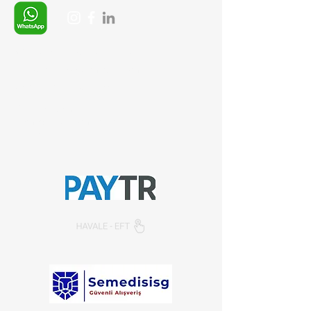
Whatsapp:
+90 (537) 254 0115
E-posta:
info@semedis.com
sefa.kazan@hs01.kep.tr
© 2026, Sempazar-
Semedisisg
tüm hakları
saklıdır.