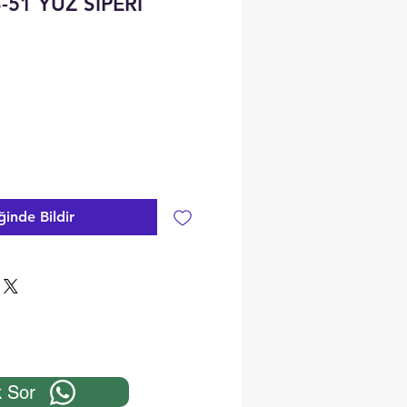
-51 YÜZ SİPERİ
ğinde Bildir
 Sor