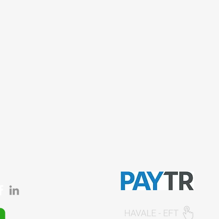
tişim
Bilgi Sayfaları
 mah. 842. sokak No:28/3
Gizlilik Politikası
ar/İstanbul
İptal ve İade şartları
 Çakmak mah. Tavukçuyolu
ençtürk sk. No:1/A
Ürün Teslimat Koşulları
iye/İstanbul
Mesafeli Satış Sözleşmesi
0212 435 48 58
Ödeme Yöntemleri
537 254 01 15
© 2026, Sempazar-
Semedisisg
tüm hakları
semedismed@gmail.com
saklıdır.
semedis.com