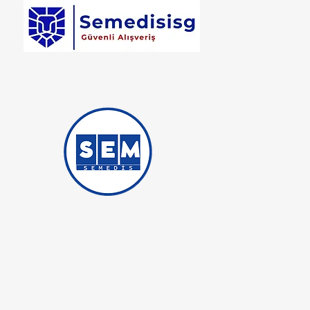
Semedis Medikal İş Güvenliği
Ticaret iştirakidir.