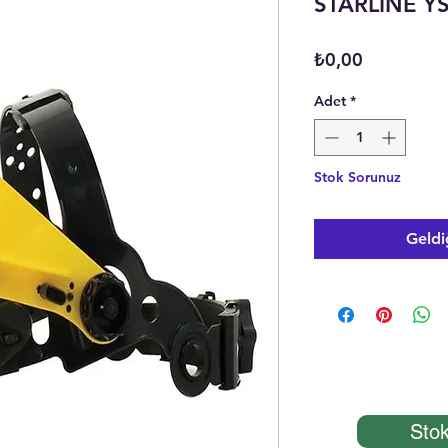
STARLİNE YS
Fiyat
₺0,00
Adet
*
Stok Sorunuz
Geldi
Stok