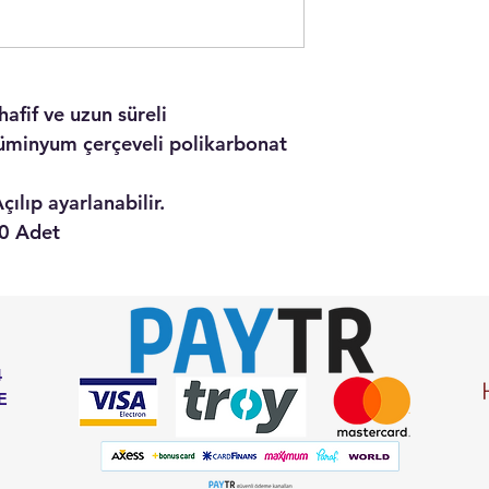
hafif ve uzun süreli
alüminyum çerçeveli polikarbonat
ılıp ayarlanabilir.
10 Adet
4
E