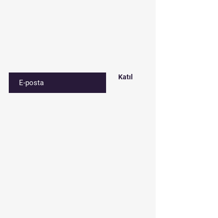
Listemize
kaydolun
Özel fırsatlar ve indirimler için kaydolun
E-postanızı girin
Katıl
İletişim
Çınar mah. 842. sokak No:28/3
Bağcılar/İstanbul
Depo: Çakmak mah. Tavukçuyolu cd.
Gençtürk sk. No:1/A Ümraniye/İstanbul
Tel:
0212 435 48 58