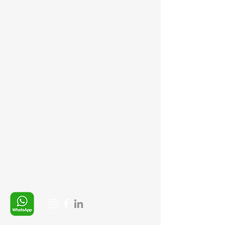
+90 537 254 01 15
Mail:
semedismed@gmail.com
info@semedis.com
Bilgi Sayfaları
Gizlilik Politikası
İptal ve İade şartları
Ürün Teslimat Koşulları
Mesafeli Satış Sözleşmesi
Ödeme Yöntemleri