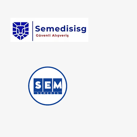
Semedis Medikal İş Güvenliği
Ticaret iştirakidir.