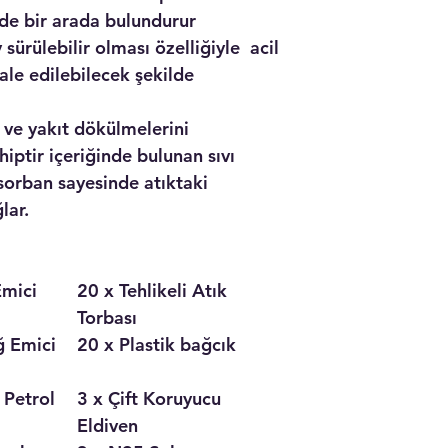
nde bir arada bulundurur
 sürülebilir olması özelliğiyle acil
e edilebilecek şekilde
 ve yakıt dökülmelerini
iptir içeriğinde bulunan sıvı
sorban sayesinde atıktaki
lar.
Emici
20 x Tehlikeli Atık
Torbası
ğ Emici
20 x Plastik bağcık
 Petrol
3 x Çift Koruyucu
Eldiven