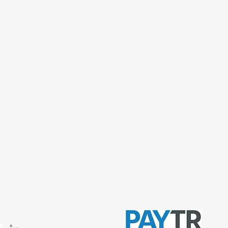
tişim
Bilgi Sayfaları
 mah. 842. sokak No:28/3
Gizlilik Politikası
ar/İstanbul
İptal ve İade şartları
 Çakmak mah. Tavukçuyolu
ençtürk sk. No:1/A
Ürün Teslimat Koşulları
iye/İstanbul
Mesafeli Satış Sözleşmesi
0212 435 48 58
Ödeme Yöntemleri
537 254 01 15
© 2026, Sempazar-
Semedisisg
tüm hakları
semedismed@gmail.com
saklıdır.
semedis.com