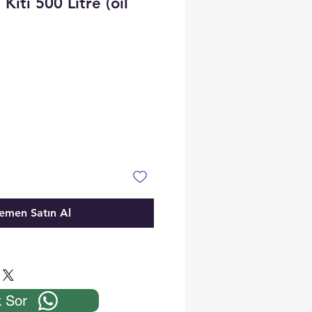
iti 500 Litre (oil
t
emen Satın Al
 Sor