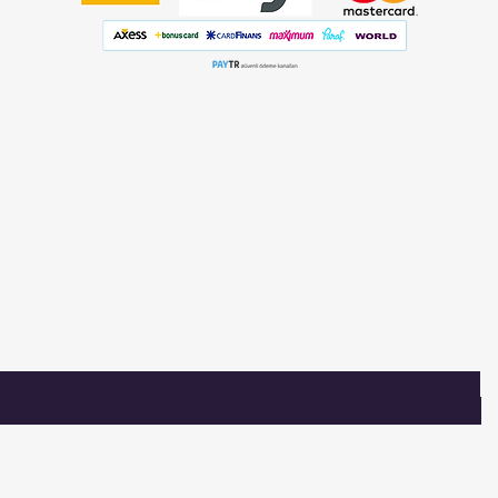
Listemize
kaydolun
Özel fırsatlar ve indirimler için kaydolun