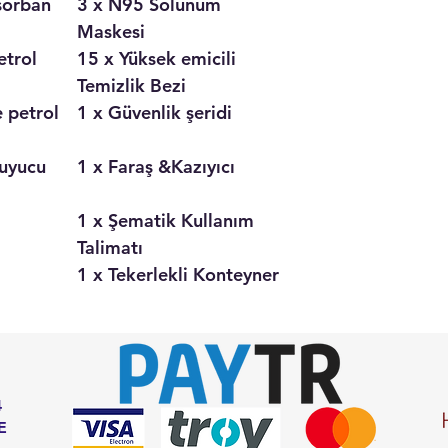
sorban
3 x N95 Solunum
Maskesi
etrol
15 x Yüksek emicili
Temizlik Bezi
 petrol
1 x Güvenlik şeridi
ruyucu
1 x Faraş &Kazıyıcı
1 x Şematik Kullanım
Talimatı
1 x Tekerlekli Konteyner
4
E