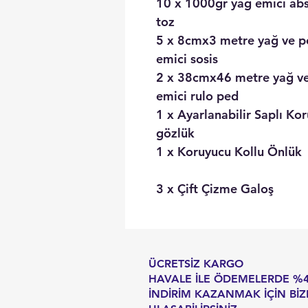
10 x 1000gr yağ emici ab
toz
5 x 8cmx3 metre yağ ve p
emici sosis
2 x 38cmx46 metre yağ ve
emici rulo ped
1 x Ayarlanabilir Saplı Ko
gözlük
1 x Koruyucu Kollu Önlük
3 x Çift Çizme Galoş
ÜCRETSİZ KARGO
HAVALE İLE ÖDEMELERDE %
İNDİRİM KAZANMAK İÇİN BİZ