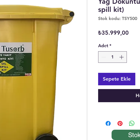
Yağ Döküntü K
spill kit)
Stok kodu: TSY500
Fiya
₺35.999,00
Adet
*
Sepete Ekle
H
Stok