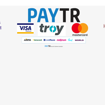
4
E
Listemize
kaydolun
Özel fırsatlar ve indirimler için kaydolun