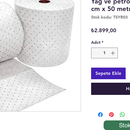
Yağ ve petro
cm x 50 met
Stok kodu: TSYR03
Fiyat
₺2.899,00
Adet
*
Sepete Ekle
H
Stok