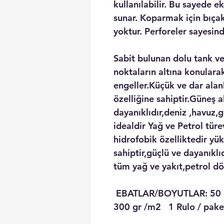
kullanılabilir. Bu sayede 
sunar. Koparmak için bıçak
yoktur. Perforeler sayesin
Sabit bulunan dolu tank ve 
noktaların altına konularak
engeller.Küçük ve dar alan
özelliğine sahiptir.Güneş a
dayanıklıdır,deniz ,havuz,g
idealdir Yağ ve Petrol tür
hidrofobik özelliktedir yü
sahiptir,güçlü ve dayanıkl
tüm yağ ve yakıt,petrol dö
EBATLAR/BOYUTLAR: 50 
300 gr /m2 1 Rulo / paket