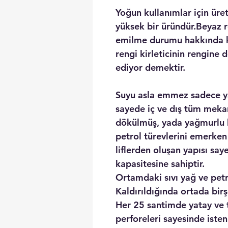
Yoğun kullanımlar için üre
yüksek bir üründür.Beyaz 
emilme durumu hakkında ko
rengi kirleticinin rengi
ediyor demektir.
Suyu asla emmez sadece ya
sayede iç ve dış tüm mekan
dökülmüş, yada yağmurlu 
petrol türevlerini emerke
liflerden oluşan yapısı sa
kapasitesine sahiptir.
Ortamdaki sıvı yağ ve petr
Kaldırıldığında ortada bir
Her 25 santimde yatay ve 
perforeleri sayesinde iste