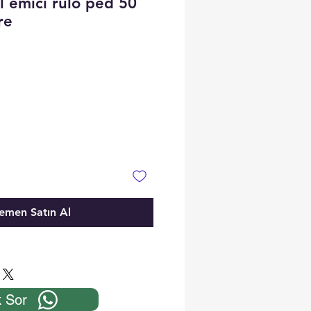
l emici rulo ped 50
re
emen Satın Al
 Sor