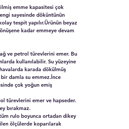
tilmiş emme kapasitesi çok
rengi sayesinde döküntünün
lay tespit yapılır.Ürünün beyaz
ne dönüşene kadar emmeye devam
ğ ve petrol türevlerini emer. Bu
larda kullanılabilir. Su yüzeyine
havalarda karada dökülmüş
n bir damla su emmez.İnce
yesinde çok yoğun emiş
ol türevlerini emer ve hapseder.
şey bırakmaz.
tüm rulo boyunca ortadan dikey
nilen ölçülerde koparılarak