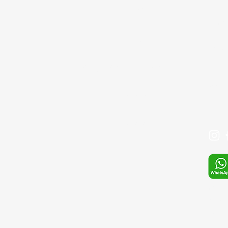
cd. G
BLOG
Ümran
İLETİŞİM
Tel: 
+90 
SIKÇA SORULAN SORULAR
Mail:
Mağaza
info@
S.S.S
Whats
E-pos
sefa.