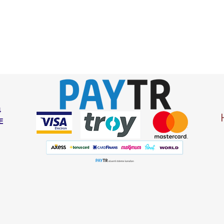
4
E
Listemize
kaydolun