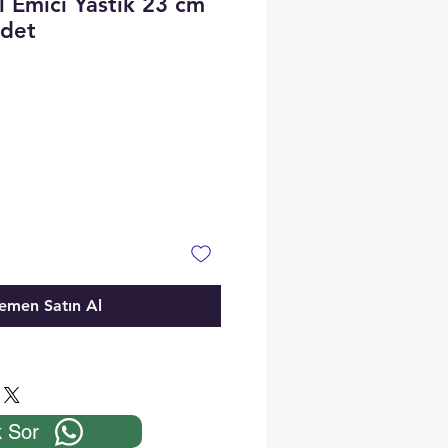
l Emici Yastık 23 cm
adet
emen Satın Al
 Sor