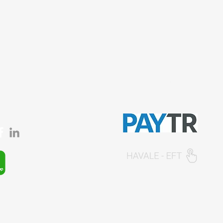
ençtürk sk. No:1/A
Ürün Teslimat Koşulları
iye/İstanbul
Mesafeli Satış Sözleşmesi
0212 435 48 58
Ödeme Yöntemleri
537 254 01 15
© 2026, Sempazar-
Semedisisg
tüm hakları
semedismed@gmail.com
saklıdır.
semedis.com
app: +90 (537) 254 0115
ta:
info@semedis.com
kazan@hs01.kep.tr