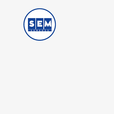
Semedis Medikal İş Güvenliği
Ticaret iştirakidir.