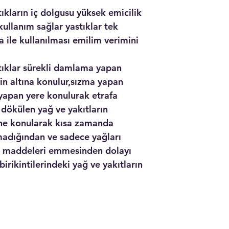
ların iç dolgusu yüksek emicilik
kullanım sağlar yastıklar tek
va ile kullanılması emilim verimini
klar sürekli damlama yapan
n altına konulur,sızma yapan
ı yapan yere konulurak etrafa
 dökülen yağ ve yakıtların
rine konularak kısa zamanda
madığından ve sadece yağları
ı maddeleri emmesinden dolayı
birikintilerindeki yağ ve yakıtların