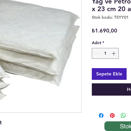
Yağ ve Petro
x 23 cm 20 
Stok kodu: TSYY01
Fiyat
₺1.690,00
Adet
*
Sepete Ekle
H
t
Stok