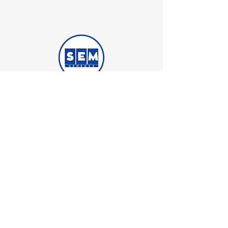
Semedis Medikal İş Güvenliği Ticaret
iştirakidir.