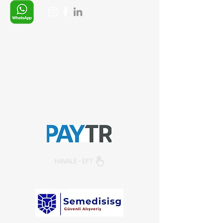
Whatsapp:
+90 (537) 254 0115
E-posta:
info@semedis.com
sefa.kazan@hs01.kep.tr
© 2026, Sempazar-
Semedisisg
tüm hakları
saklıdır.