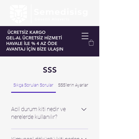
ÜCRETSİZ KARGO
GEL-AL ÜCRETSİZ HİZMETİ
HAVALE İLE % 4 AZ ÖDE
AVANTAJ İÇİN BİZE ULAŞIN
SSS
Sıkça Sorulan Sorular
SSS'lerin Ayarlanması
Acil durum kiti nedir ve
nerelerde kullanılır?
Acil durum kiti, olası bir döküntü
veya sızıntı durumunda hızlı