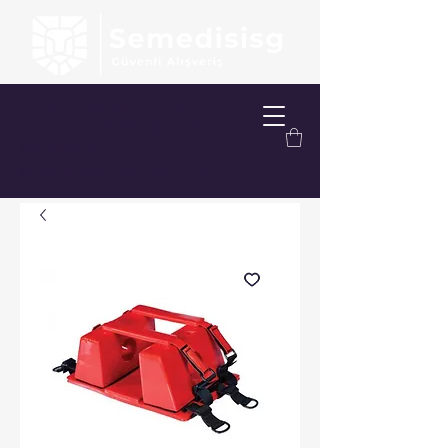
FREE SHIPPING OVER 200.00 TL
FREE DELIVERY OPTION WITHIN
ISTANBUL
FREE TAKE-OFF SERVICE