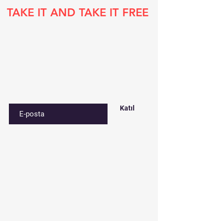
TAKE IT AND TAKE IT FREE
Subscribe to our list
Sign up for special deals and discounts​
E-postanızı girin
Katıl
Contact​
Çınar mah. 820. sokak No:71/B
Bağcılar/İstanbul
Tel:
0212 435 48 58