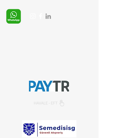
Whatsapp:
+90 (537) 254 0115
E-posta:
info@semedis.com
sefa.kazan@hs03.kep.tr
© 2024, Semedisisg all rights
reserved.​