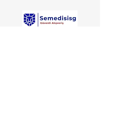
Semedisisg
is a subsidiary of Semedis
Medical Occupational Safety and Trade.​