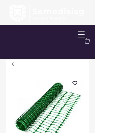
FREE SHIPPING OVER 200.00 TL
FREE DELIVERY OPTION WITHIN
ISTANBUL
FREE TAKE-OFF SERVICE