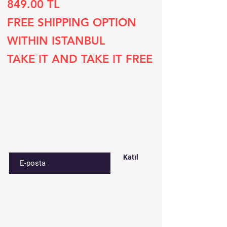
849.00 TL
FREE SHIPPING OPTION
WITHIN ISTANBUL
TAKE IT AND TAKE IT FREE
Subscribe to our list
Sign up for special deals and discounts​
E-postanızı girin
Katıl
Contact​