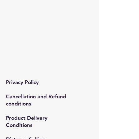
Çınar mah. 820. sokak No:71/B
Bağcılar/İstanbul
Tel:
0212 435 48 58
+90 537 254 01 15
Mail:
semedismed@gmail.com
Privacy Policy
Cancellation and Refund
conditions
Product Delivery
Conditions