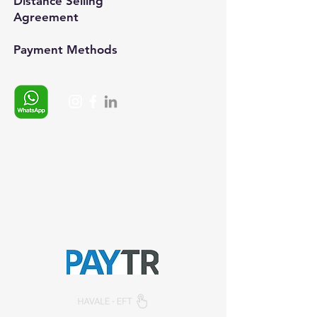
Distance Selling
Agreement
Payment Methods​
Whatsapp:
+90 (537) 254 0115
E-posta:
info@semedis.com
sefa.kazan@hs03.kep.tr
© 2024, Semedisisg all rights
reserved.​