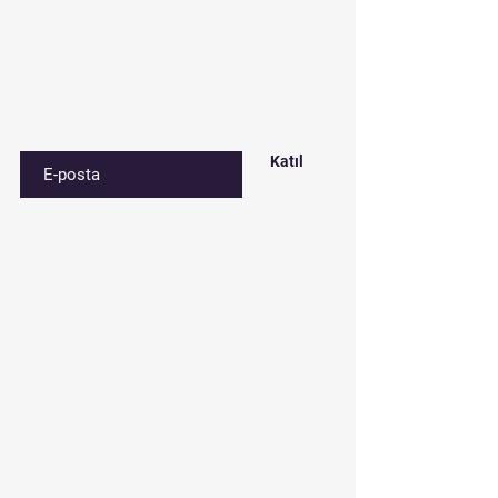
Subscribe to our list
Sign up for special deals and discounts​
E-postanızı girin
Katıl
Contact​
Çınar mah. 820. sokak No:71/B
Bağcılar/İstanbul
Tel:
0212 435 48 58
+90 537 254 01 15
Mail:
semedismed@gmail.com