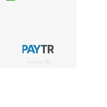
Whatsapp:
+90 (537) 254 0115
E-posta:
info@semedis.com
sefa.kazan@hs03.kep.tr
© 2024, Semedisisg all rights
reserved.​