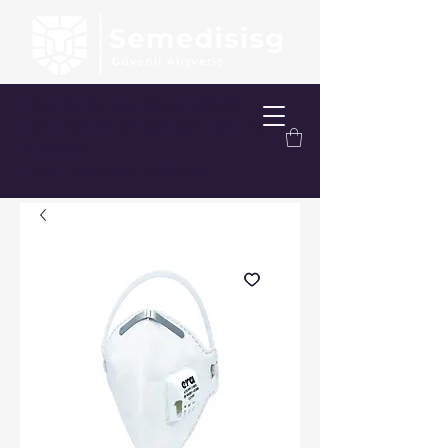
FREE SHIPPING OVER 200.00 TL
FREE DELIVERY OPTION WITHIN
ISTANBUL
FREE TAKE-OFF SERVICE