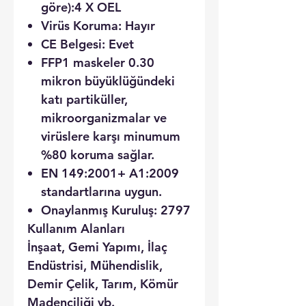
göre):
4 X OEL
Virüs Koruma:
Hayır
CE Belgesi:
Evet
FFP1 maskeler 0.30
mikron büyüklüğündeki
katı partiküller,
mikroorganizmalar ve
virüslere karşı minumum
%80 koruma sağlar.
EN 149:2001+ A1:2009
standartlarına uygun.
Onaylanmış Kuruluş: 2797
Kullanım Alanları
İnşaat, Gemi Yapımı, İlaç
Endüstrisi, Mühendislik,
Demir Çelik, Tarım, Kömür
Madenciliği vb.