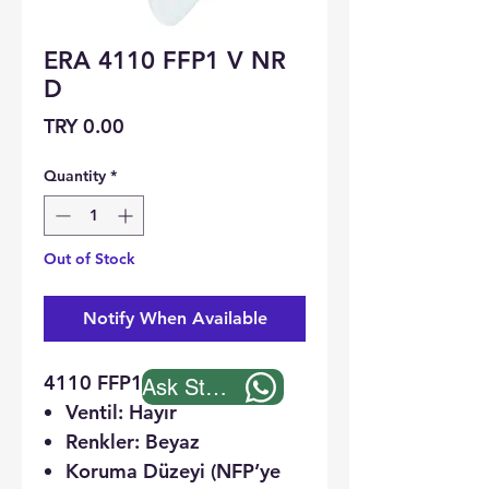
ERA 4110 FFP1 V NR
D
Price
TRY 0.00
Quantity
*
Out of Stock
Notify When Available
4110 FFP1 V NR D
Ask Stock
Ventil:
Hayır
Renkler:
Beyaz
Koruma Düzeyi (NFP’ye