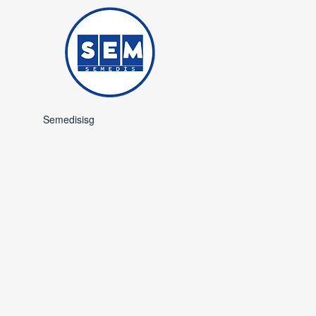
Semedisisg
is a subsidiary of
Semedis Medical
Occupational Safety and
Trade.​