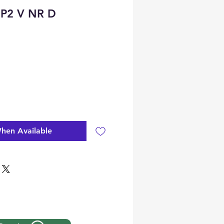
FP2 V NR D
hen Available