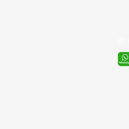
+90 
İLETİŞİM
Mail:
SIKÇA SORULAN SORULAR
Mağaza
S.S.S
Whats
E-pos
sefa.