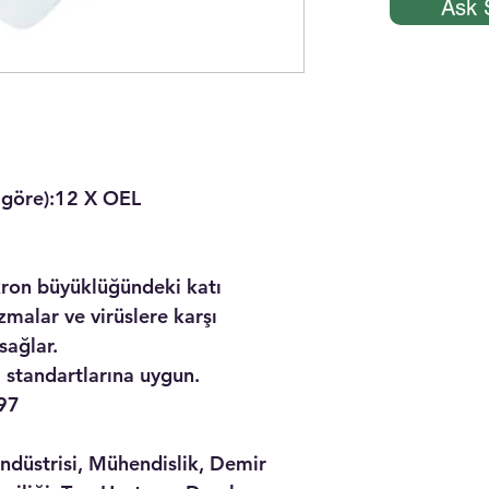
Ask 
göre):
12 X OEL
ron büyüklüğündeki katı
zmalar ve virüslere karşı
ağlar.
standartlarına uygun.
97
Endüstrisi, Mühendislik, Demir