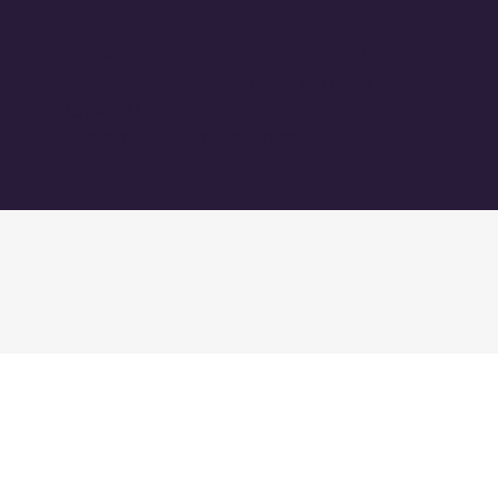
FREE SHIPPING OVER 200.00 TL
FREE DELIVERY OPTION WITHIN
ISTANBUL
FREE TAKE-OFF SERVICE
GİRİŞ
BLOG