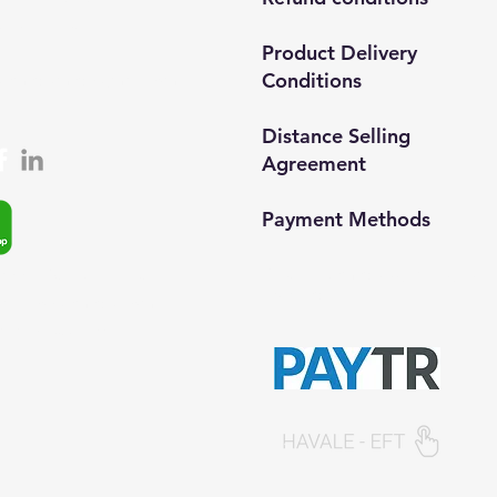
537 254 01 15
Product Delivery
Conditions
semedismed@gmail.com
Distance Selling
Agreement
Payment Methods​
© 2024, Semedisisg all rights
app: +90 (537) 254 0115
reserved.​
ta:
info@semedis.com
kazan@hs03.kep.tr