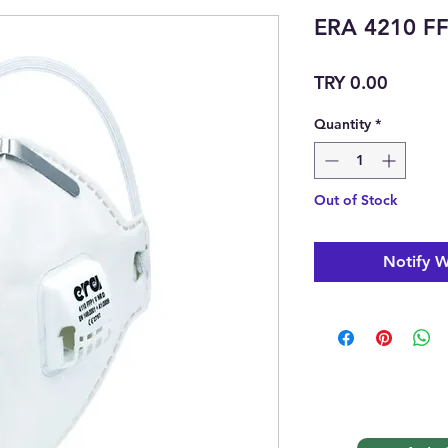
ERA 4210 F
Price
TRY 0.00
Quantity
*
Out of Stock
Notify W