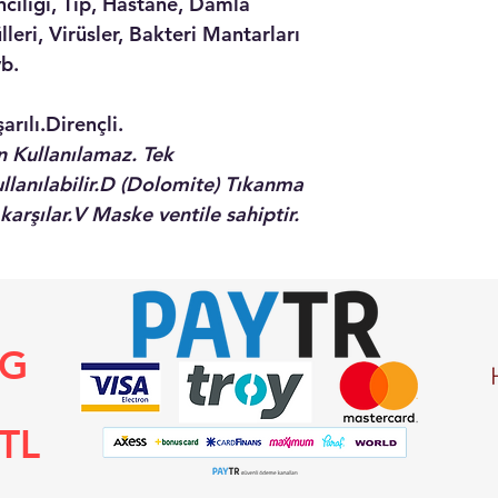
ciliği, Tıp, Hastane, Damla
leri, Virüsler, Bakteri Mantarları
vb.
arılı.Dirençli.
 Kullanılamaz. Tek
lanılabilir.
D
(Dolomite) Tıkanma
karşılar.
V
Maske ventile sahiptir.
NG
TL