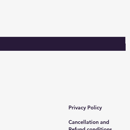
Sign up for special deals and discounts​
tact​
Privacy Policy
 mah. 820. sokak No:71/B
ar/İstanbul
Cancellation and
Refund conditions
0212 435 48 58