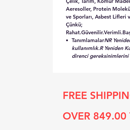
Çelik, Tarım, Kömür Maden
Aeresoller, Protein Molekül
ve Sporları, Asbest Lifleri 
Çünkü;
Rahat.Güvenilir.Verimli.Baş
Tanımlamalar
NR
Yeniden
kullanımlık.
R
Yeniden Kul
direnci gereksinimlerini 
FREE SHIPPI
OVER 849.00 