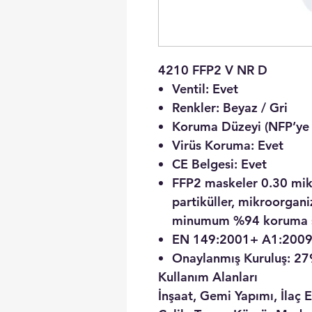
4210 FFP2 V NR D
Ventil:
Evet
Renkler:
Beyaz / Gri
Koruma Düzeyi (NFP’ye 
Virüs Koruma:
Evet
CE Belgesi:
Evet
FFP2 maskeler 0.30 mik
partiküller, mikroorgani
minumum %94 koruma s
EN 149:2001+ A1:2009 
Onaylanmış Kuruluş: 27
Kullanım Alanları
İnşaat, Gemi Yapımı, İlaç 