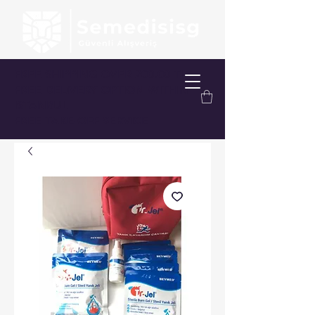
FREE SHIPPING OVER 200.00 TL
FREE DELIVERY OPTION WITHIN
ISTANBUL
FREE TAKE-OFF SERVICE