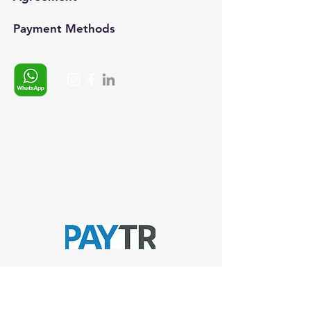
Payment Methods​
Whatsapp:
+90 (537) 254 0115
E-posta:
info@semedis.com
sefa.kazan@hs03.kep.tr
© 2024, Semedisisg all rights
reserved.​