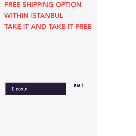
FREE SHIPPING OPTION
WITHIN ISTANBUL
TAKE IT AND TAKE IT FREE
Subscribe to our list
Sign up for special deals and discounts​
E-postanızı girin
Katıl
Contact​
Çınar mah. 820. sokak No:71/B