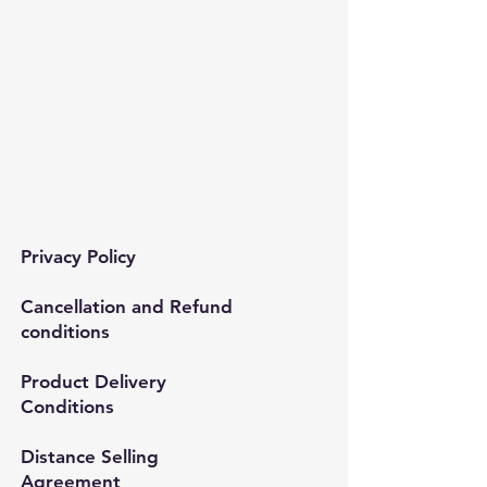
Bağcılar/İstanbul
Tel:
0212 435 48 58
+90 537 254 01 15
Mail:
semedismed@gmail.com
Privacy Policy
Cancellation and Refund
conditions
Product Delivery
Conditions
Distance Selling
Agreement