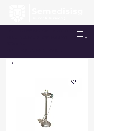
FREE SHIPPING OVER 200.00 TL
FREE DELIVERY OPTION WITHIN
ISTANBUL
FREE TAKE-OFF SERVICE