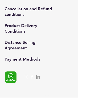
Cancellation and Refund
conditions
Product Delivery
Conditions
Distance Selling
Agreement
Payment Methods​
Whatsapp:
+90 (537) 254 0115
E-posta:
info@semedis.com
sefa.kazan@hs03.kep.tr