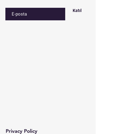
E-postanızı girin
Katıl
Contact​
Çınar mah. 820. sokak No:71/B
Bağcılar/İstanbul
Tel:
0212 435 48 58
+90 537 254 01 15
Mail:
semedismed@gmail.com
Privacy Policy