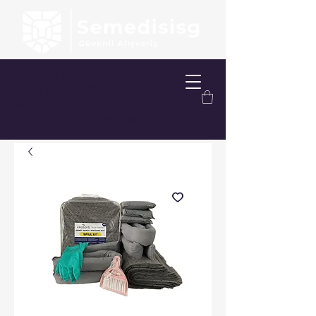
FREE SHIPPING OVER 200.00 TL
FREE DELIVERY OPTION WITHIN
ISTANBUL
FREE TAKE-OFF SERVICE