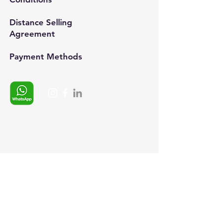
Distance Selling
Agreement
Payment Methods​
Whatsapp:
+90 (537) 254 0115
E-posta:
info@semedis.com
sefa.kazan@hs03.kep.tr
© 2024, Semedisisg all rights
reserved.​