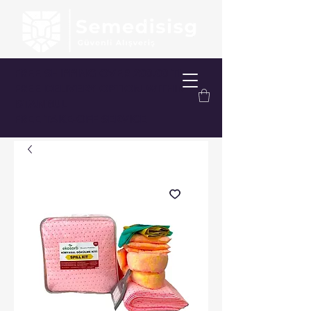
FREE SHIPPING OVER 200.00 TL
FREE DELIVERY OPTION WITHIN
ISTANBUL
FREE TAKE-OFF SERVICE