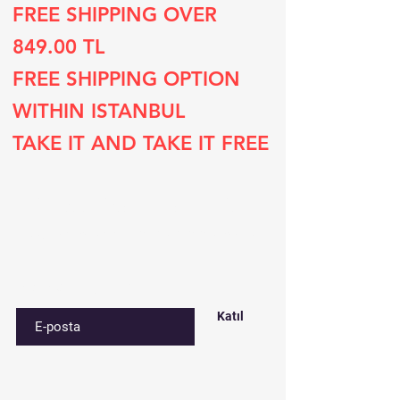
FREE SHIPPING OVER
849.00 TL
FREE SHIPPING OPTION
WITHIN ISTANBUL
TAKE IT AND TAKE IT FREE
Subscribe to our list
Sign up for special deals and discounts​
E-postanızı girin
Katıl