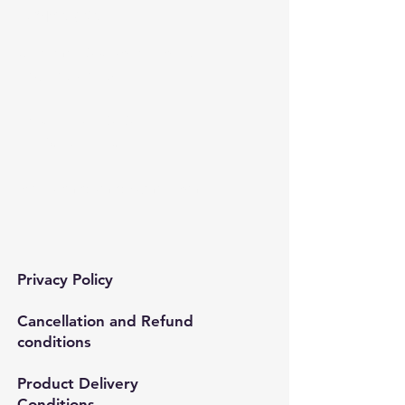
Contact​
Çınar mah. 820. sokak No:71/B
Bağcılar/İstanbul
Tel:
0212 435 48 58
+90 537 254 01 15
Mail:
semedismed@gmail.com
Privacy Policy
Cancellation and Refund
conditions
Product Delivery
Conditions