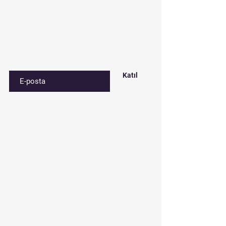
Subscribe to our list
Sign up for special deals and discounts​
E-postanızı girin
Katıl
Contact​
Çınar mah. 820. sokak No:71/B
Bağcılar/İstanbul
Tel:
0212 435 48 58
+90 537 254 01 15