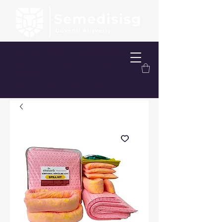
FREE SHIPPING OVER 200.00 TL
FREE DELIVERY OPTION WITHIN
ISTANBUL
FREE TAKE-OFF SERVICE