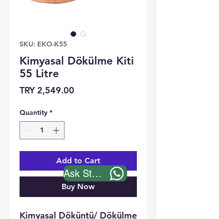
SKU: EKO-K55
Kimyasal Dökülme Kiti
55 Litre
Price
TRY 2,549.00
Quantity
*
Add to Cart
Ask Stock
Buy Now
Kimyasal Döküntü/ Dökülme