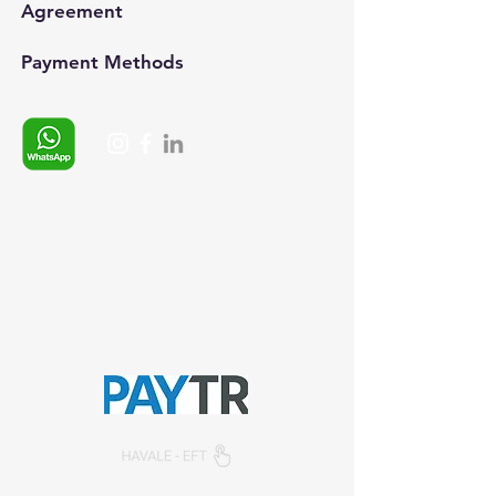
Agreement
Payment Methods​
Whatsapp:
+90 (537) 254 0115
E-posta:
info@semedis.com
sefa.kazan@hs03.kep.tr
© 2024, Semedisisg all rights
reserved.​