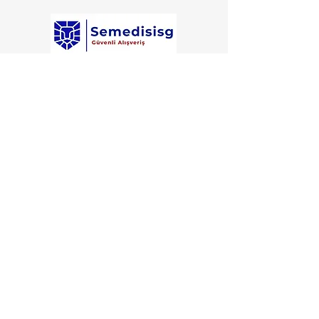
Semedisisg
is a subsidiary of Semedis
Medical Occupational Safety and Trade.​