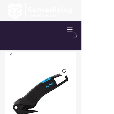
FREE SHIPPING OVER 200.00 TL
FREE DELIVERY OPTION WITHIN
ISTANBUL
FREE TAKE-OFF SERVICE