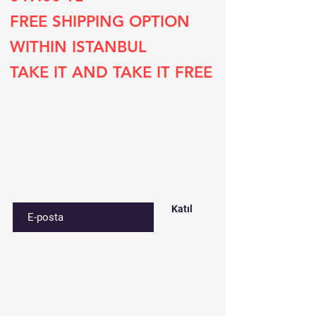
FREE SHIPPING OPTION
WITHIN ISTANBUL
TAKE IT AND TAKE IT FREE
Subscribe to our list
Sign up for special deals and discounts​
E-postanızı girin
Katıl
Contact​