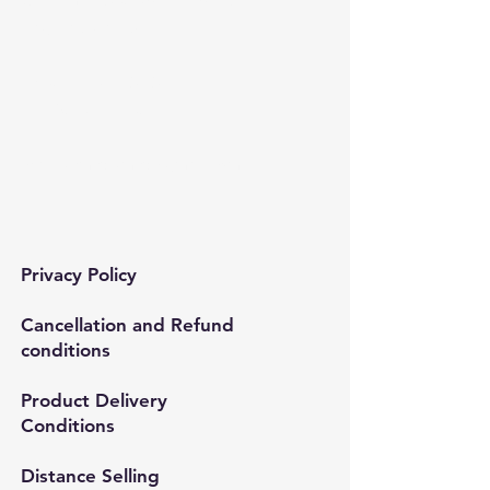
Çınar mah. 820. sokak No:71/B
Bağcılar/İstanbul
Tel:
0212 435 48 58
+90 537 254 01 15
Mail:
semedismed@gmail.com
Privacy Policy
Cancellation and Refund
conditions
Product Delivery
Conditions
Distance Selling