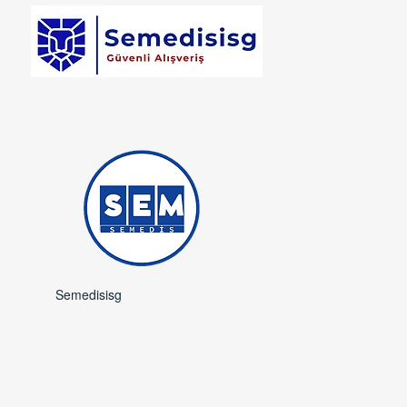
Semedisisg
is a subsidiary of
Semedis Medical
Occupational Safety and
Trade.​