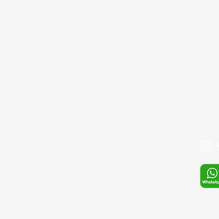
Con
MAĞAZA
Çınar
GİRİŞ
Bağcıl
Tel: 
BLOG
+90 
İLETİŞİM
Mail:
SIKÇA SORULAN SORULAR
Mağaza
S.S.S
Whats
E-pos