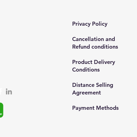
tact​
Privacy Policy
 mah. 820. sokak No:71/B
ar/İstanbul
Cancellation and
Refund conditions
0212 435 48 58
537 254 01 15
Product Delivery
Conditions
semedismed@gmail.com
Distance Selling
Agreement
Payment Methods​
© 2024, Semedisisg all rights
app: +90 (537) 254 0115
reserved.​
ta:
info@semedis.com