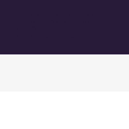
FREE SHIPPING OVER 200.00 TL
FREE DELIVERY OPTION WITHIN
ISTANBUL
FREE TAKE-OFF SERVICE
GİRİŞ
BLOG