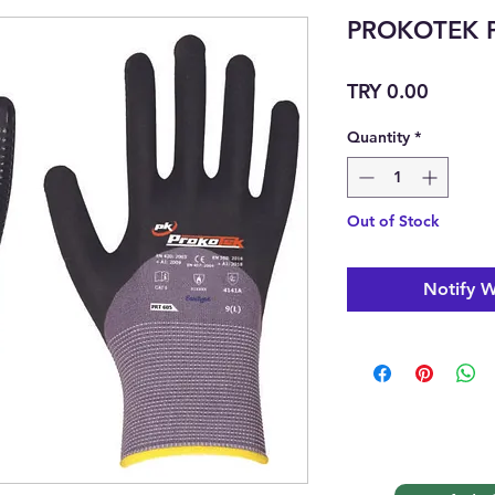
PROKOTEK P
Price
TRY 0.00
Quantity
*
Out of Stock
Notify W