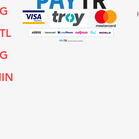
NG
TL
NG
HIN