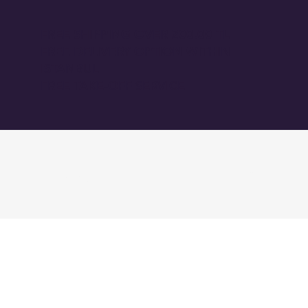
FREE SHIPPING OVER 200.00 TL
FREE DELIVERY OPTION WITHIN
ISTANBUL
FREE TAKE-OFF SERVICE
GİRİŞ
BLOG