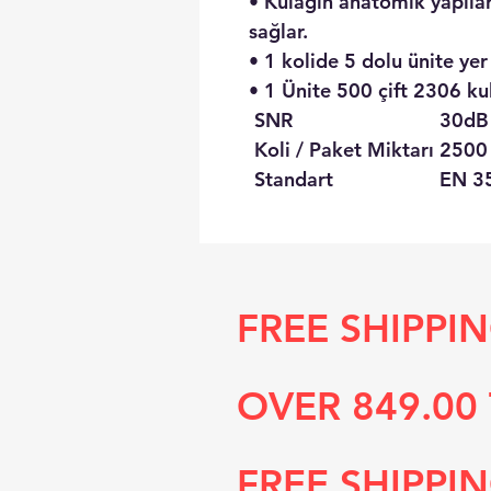
• Kulağın anatomik yapılar
sağlar.
• 1 kolide 5 dolu ünite yer
• 1 Ünite 500 çift
2306 kul
SNR
30dB
Koli / Paket Miktarı
2500 
Standart
EN 3
FREE SHIPPI
OVER 849.00 
FREE SHIPPI