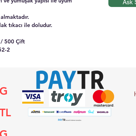
ı ve yumuşak yapısı ile uyum
Ask 
 almaktadır.
ak tıkacı ile doludur.
/ 500 Çift
52-2
NG
TL
NG