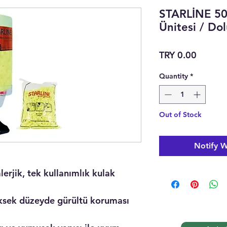
STARLİNE 50
Ünitesi / Do
Price
TRY 0.00
Quantity
*
Out of Stock
Notify W
lerjik, tek kullanımlık kulak
ksek düzeyde gürültü koruması