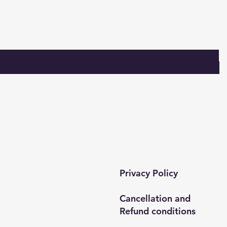
Sign up for special deals and discounts​
tact​
Privacy Policy
 mah. 820. sokak No:71/B
ar/İstanbul
Cancellation and
Refund conditions
0212 435 48 58
537 254 01 15