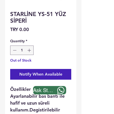
STARLİNE YS-51 YÜZ
SİPERİ
Price
TRY 0.00
Quantity
*
Out of Stock
Notify When Available
Özellikler
Ask Stock
Ayarlanabilir bas bantı ile
hafif ve uzun süreli
kullanım.Degistirilebilir