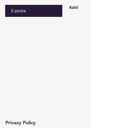
Katıl
Contact​
Çınar mah. 820. sokak No:71/B
Bağcılar/İstanbul
Tel:
0212 435 48 58
+90 537 254 01 15
Mail:
semedismed@gmail.com
Privacy Policy