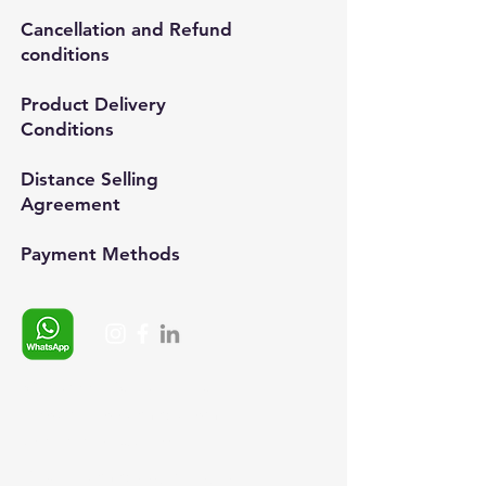
Cancellation and Refund
conditions
Product Delivery
Conditions
Distance Selling
Agreement
Payment Methods​
Whatsapp:
+90 (537) 254 0115
E-posta:
info@semedis.com
sefa.kazan@hs03.kep.tr
© 2024, Semedisisg all rights