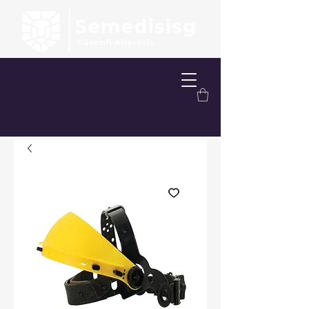
FREE SHIPPING OVER 200.00 TL
FREE DELIVERY OPTION WITHIN
ISTANBUL
FREE TAKE-OFF SERVICE