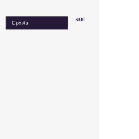
E-postanızı girin
Katıl
Contact​
Çınar mah. 820. sokak No:71/B
Bağcılar/İstanbul
Tel:
0212 435 48 58
+90 537 254 01 15
Mail:
semedismed@gmail.com