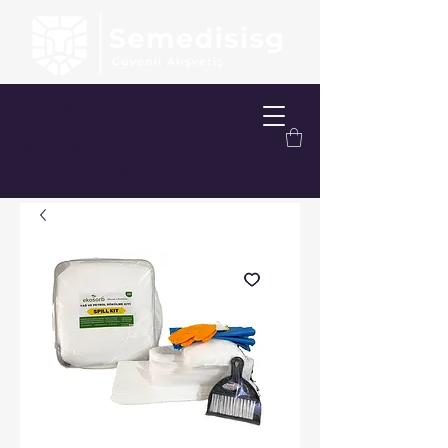
FREE SHIPPING OVER 200.00 TL
FREE DELIVERY OPTION WITHIN
ISTANBUL
FREE TAKE-OFF SERVICE