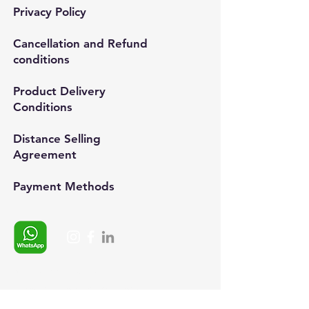
Privacy Policy
Cancellation and Refund
conditions
Product Delivery
Conditions
Distance Selling
Agreement
Payment Methods​
Whatsapp:
+90 (537) 254 0115
E-posta:
info@semedis.com
sefa.kazan@hs03.kep.tr